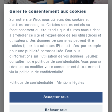
Gérer le consentement aux cookies
Programme des cours 2026-2027
Sur notre site Web, nous utilisons des cookies et
d’autres technologies. Certains sont essentiels au
Détails des prestations organisées par la LVR dans le
fonctionnement du site, tandis que d’autres nous aident
canton de Vaud
à améliorer ce site et l’expérience de ses utilisatrices et
voir la brochure en pdf
utilisateurs. Des données personnelles peuvent être
traitées (p. ex. les adresses IP) et utilisées, par exemple,
Réf. L003 - Gratuit
pour une publicité personnalisée. Pour plus
Ajouter au panier
d’informations sur l’utilisation de vos données, veuillez
consulter notre politique de confidentialité. Vous pouvez
révoquer ou modifier votre consentement à tout moment
via la politique de confidentialité.
Politique de confidentialité
Mentions légales
Accepter tous
Refuser tout