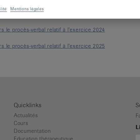
lité
Mentions légales
ers le procès-verbal relatif à l'exercice 2023
ers le procès-verbal relatif à l'exercice 2024
ers le procès-verbal relatif à l'exercice 2025
Quicklinks
S
Actualités
F
Cours
L
Documentation
Education thérapeutique