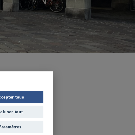
ccepter tous
efuser tout
Paramètres