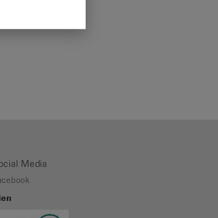
ocial Media
acebook
ien