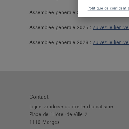
Politique de confidentia
Assemblée générale 2024 :
suivez le lien v
Assemblée générale 2025 :
suivez le lien v
Assemblée générale 2026 :
suivez le lien v
Contact
Ligue vaudoise contre le rhumatisme
Place de l'Hôtel-de-Ville 2
1110 Morges