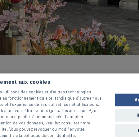
nérales
tement aux cookies
s utilisons des cookies et d’autres technologies.
s au fonctionnement du site, tandis que d’autres nous
A
te et l’expérience de ses utilisatrices et utilisateurs.
s peuvent être traitées (p. ex. les adresses IP) et
R
 pour une publicité personnalisée. Pour plus
ers le procès-verbal relatif à l'exercice 2021
lisation de vos données, veuillez consulter notre
alité. Vous pouvez révoquer ou modifier votre
ent via la politique de confidentialité.
ers le procès-verbal relatif à l'exercice 2022