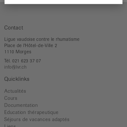
Contact
Ligue vaudoise contre le rhumatisme
Place de l'Hôtel-de-Ville 2
1110 Morges
Tél. 021 623 37 07
info@lvr.ch
Quicklinks
Actualités
Cours
Documentation
Education thérapeutique
Séjours de vacances adaptés
Liens