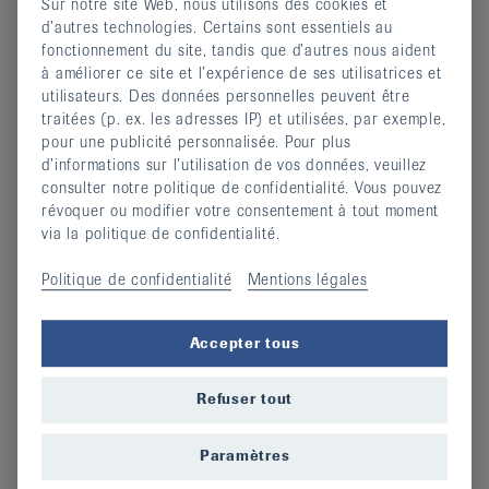
Sur notre site Web, nous utilisons des cookies et
d’autres technologies. Certains sont essentiels au
Informations complémentaires
fonctionnement du site, tandis que d’autres nous aident
à améliorer ce site et l’expérience de ses utilisatrices et
Devenir membre
utilisateurs. Des données personnelles peuvent être
Soutenir la LVR
traitées (p. ex. les adresses IP) et utilisées, par exemple,
Dons de condoléances
pour une publicité personnalisée. Pour plus
Assemblées générales
d’informations sur l’utilisation de vos données, veuillez
consulter notre politique de confidentialité. Vous pouvez
Je désire adhérer
révoquer ou modifier votre consentement à tout moment
via la politique de confidentialité.
Politique de confidentialité
Mentions légales
Je désire faire un don
Accepter tous
Statuts de la LVR
Refuser tout
Paramètres