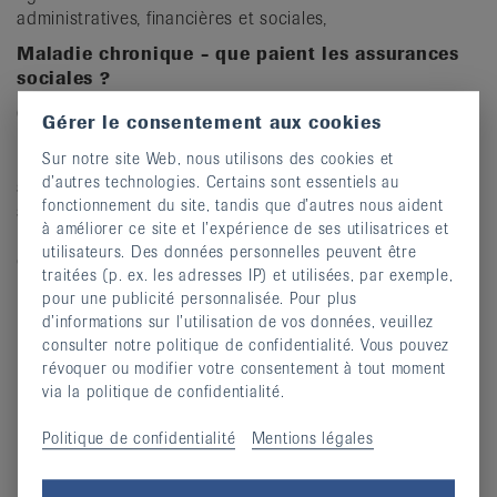
administratives, financières et sociales,
Maladie chronique - que paient les assurances
sociales ?
Guide des assurances sociales 2024
Gérer le consentement aux cookies
Régulièrement mis à jour, ce guide est une publication de
Sur notre site Web, nous utilisons des cookies et
la Ligue suisse conter le cancer, de la Ligue pulmonaire
d’autres technologies. Certains sont essentiels au
suisse, de la Société suisse du diabèe et de la Ligue
fonctionnement du site, tandis que d’autres nous aident
suisse contre le rhumatisme. Il s'agit d'un ouvrage de
à améliorer ce site et l’expérience de ses utilisatrices et
référence sur les sujets suivants relatifs aux maladies
utilisateurs. Des données personnelles peuvent être
chroniques :
traitées (p. ex. les adresses IP) et utilisées, par exemple,
Traitement médical
pour une publicité personnalisée. Pour plus
d’informations sur l’utilisation de vos données, veuillez
Soins ambulatoires
consulter notre politique de confidentialité. Vous pouvez
Aides et dispositifs de traitement
révoquer ou modifier votre consentement à tout moment
Mesures de réadaptation
via la politique de confidentialité.
Perte de revenus / indemnités journalières
Politique de confidentialité
Mentions légales
Pension d'invalidité / prestations complémentaires
Revendication des survivants.