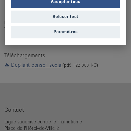
Accepter tous
Il est gratuit et téléchargeable sous
ce lien
Pour de plus amples renseignements ou pour un
Refuser tout
rendez-vous
, n'hésitez pas à
nous contacter
ou par
téléphone au 021 623 37 07.
Paramètres
Téléchargements
Depliant conseil social
(pdf, 122,083 KO)
Contact
Ligue vaudoise contre le rhumatisme
Place de l'Hôtel-de-Ville 2