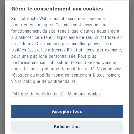
l’essentiel des symptômes cutanés et articulaires et
d’empêcher l’érosion des articulations.
Gérer le consentement aux cookies
Sur notre site Web, nous utilisons des cookies et
Traitement médicamenteux
d’autres technologies. Certains sont essentiels au
fonctionnement du site, tandis que d’autres nous aident
Autres mesures
à améliorer ce site et l’expérience de ses utilisatrices et
utilisateurs. Des données personnelles peuvent être
traitées (p. ex. les adresses IP) et utilisées, par exemple,
pour une publicité personnalisée. Pour plus
d’informations sur l’utilisation de vos données, veuillez
consulter notre politique de confidentialité. Vous pouvez
révoquer ou modifier votre consentement à tout moment
via la politique de confidentialité.
Informations complémentaires
Questionnaire arthrite psoriasique
Politique de confidentialité
Mentions légales
Liste des médecins spécialistes
Recherche de thérapeutes
Accepter tous
Liens externes sur le sujet
Refuser tout
Test: Arthrite ou arthrose?