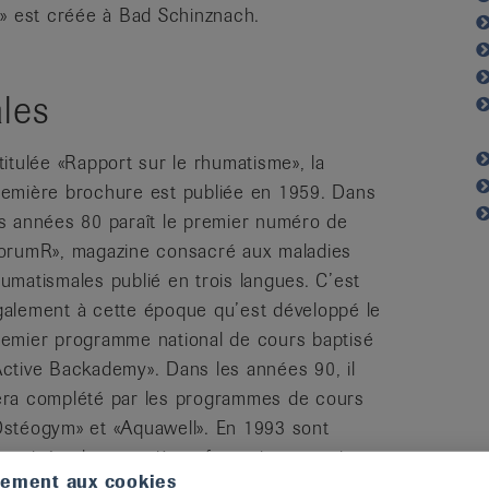
e» est créée à Bad Schinznach.
ales
titulée «Rapport sur le rhumatisme», la
remière brochure est publiée en 1959. Dans
es années 80 paraît le premier numéro de
forumR», magazine consacré aux maladies
umatismales publié en trois langues. C’est
galement à cette époque qu’est développé le
remier programme national de cours baptisé
Active Backademy». Dans les années 90, il
era complété par les programmes de cours
Ostéogym» et «Aquawell». En 1993 sont
rganisées les premières formations continues
tement aux cookies
our les médecins.