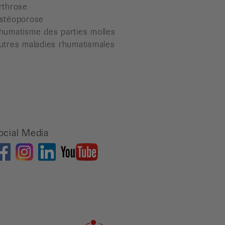
rthrose
stéoporose
humatisme des parties molles
utres maladies rhumatismales
ocial Media