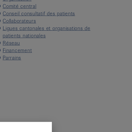
Comité central
Conseil consultatif des patients
Collaborateurs
Ligues cantonales et organisations de
patients nationales
Réseau
Financement
Parrains