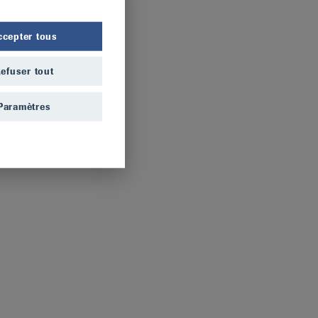
ccepter tous
efuser tout
Paramètres