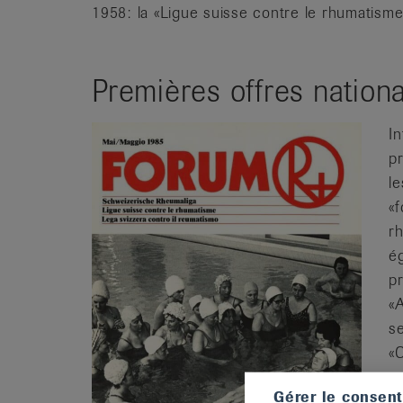
1958: la «Ligue suisse contre le rhumatism
Premières offres nation
In
p
l
«
rh
é
p
«
s
«
o
Gérer le consen
p