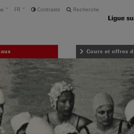
us
FR
Contraste
Recherche
naux
Cours et offres 