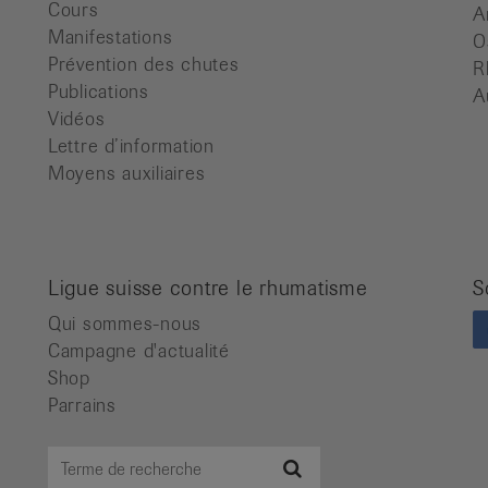
Cours
A
Manifestations
O
Prévention des chutes
R
Publications
A
Vidéos
Lettre d’information
Moyens auxiliaires
Ligue suisse contre le rhumatisme
S
Qui sommes-nous
Campagne d'actualité
Shop
Parrains
Terme
Recherche
de