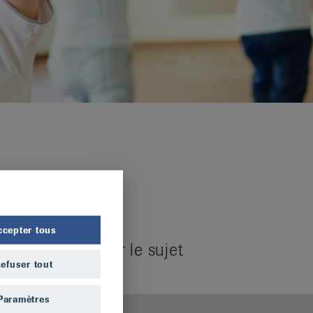
ccepter tous
iens externes sur le sujet
efuser tout
Paramètres