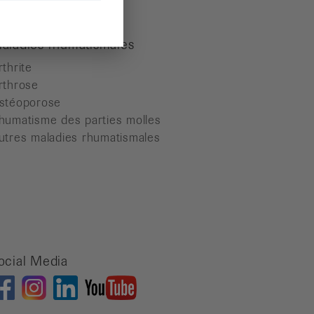
aladies rhumatismales
rthrite
rthrose
stéoporose
humatisme des parties molles
utres maladies rhumatismales
ocial Media