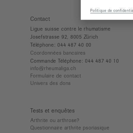
Politique de confidentia
Contact
Ligue suisse contre le rhumatisme
Josefstrasse 92, 8005 Zürich
Téléphone: 044 487 40 00
Coordonnées bancaires
Commande Téléphone: 044 487 40 10
info@rheumaliga.ch
Formulaire de contact
Univers des dons
Tests et enquêtes
Arthrite ou arthrose?
Questionnaire arthrite psoriasique