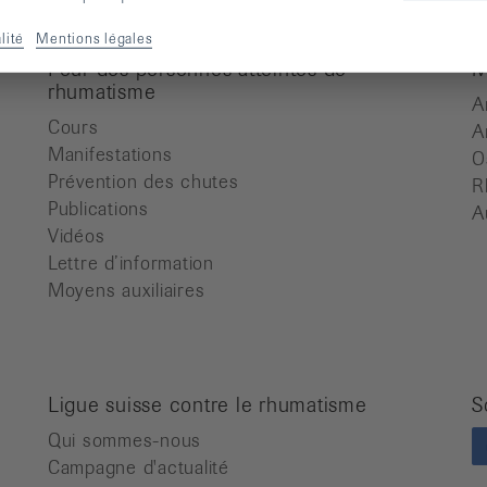
lité
Mentions légales
Pour des personnes atteintes de
M
rhumatisme
A
Cours
A
Manifestations
O
Prévention des chutes
R
Publications
A
Vidéos
Lettre d’information
Moyens auxiliaires
Ligue suisse contre le rhumatisme
S
Qui sommes-nous
Campagne d'actualité