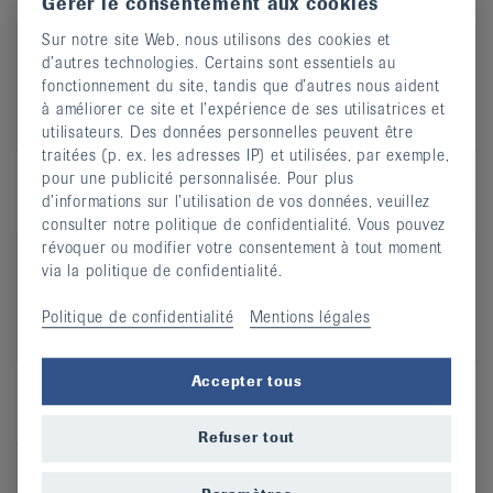
Gérer le consentement aux cookies
Sur notre site Web, nous utilisons des cookies et
Arthrose – Que puis-je faire ?
d’autres technologies. Certains sont essentiels au
Du 3 au 10 septembre 2018, la Ligue suisse
fonctionnement du site, tandis que d’autres nous aident
contre le rhumatisme organise 15 journées
à améliorer ce site et l’expérience de ses utilisatrices et
publiques de la santé
utilisateurs. Des données personnelles peuvent être
traitées (p. ex. les adresses IP) et utilisées, par exemple,
pour une publicité personnalisée. Pour plus
d’informations sur l’utilisation de vos données, veuillez
05.07.2018
consulter notre politique de confidentialité. Vous pouvez
révoquer ou modifier votre consentement à tout moment
La Ligue suisse contre le rhumatisme fait
via la politique de confidentialité.
bouger la Suisse
Avec la nouvelle campagne de sensibilisation « Plus
Politique de confidentialité
Mentions légales
de mouvement. Moins d’arthrose »
Accepter tous
27.02.2018
Refuser tout
Le rhumatisme constitue un obstacle à une
vie professionnelle épanouie