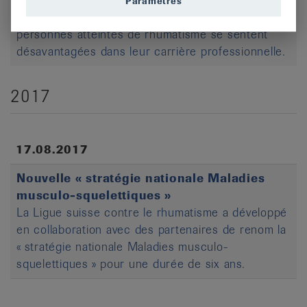
Paramètres
Selon une enquête actuelle, la majorité des
personnes atteintes de rhumatisme se sentent
désavantagées dans leur carrière professionnelle.
2017
17.08.2017
Nouvelle « stratégie nationale Maladies
musculo-squelettiques »
La Ligue suisse contre le rhumatisme a développé
en collaboration avec des partenaires de renom la
« stratégie nationale Maladies musculo-
squelettiques » pour une durée de six ans.