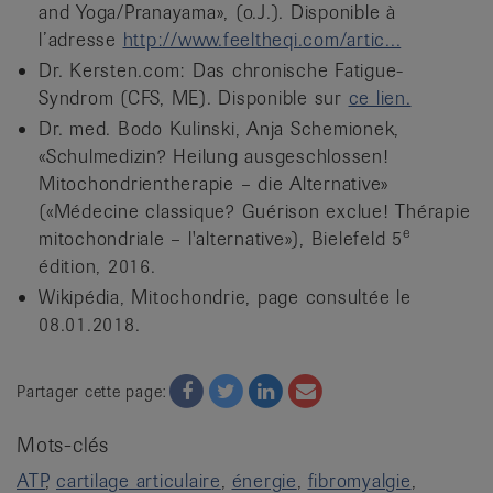
and Yoga/Pranayama», (o.J.). Disponible à
l’adresse
http://www.feeltheqi.com/artic...
Dr. Kersten.com: Das chronische Fatigue-
Syndrom (CFS, ME). Disponible sur
ce lien.
Dr. med. Bodo Kulinski, Anja Schemionek,
«Schulmedizin? Heilung ausgeschlossen!
Mitochondrientherapie – die Alternative»
(«Médecine classique? Guérison exclue! Thérapie
e
mitochondriale – l'alternative»), Bielefeld 5
édition, 2016.
Wikipédia, Mitochondrie, page consultée le
08.01.2018.
Facebook
Twitter
Twitter
Email
Partager cette page:
Mots-clés
ATP
cartilage articulaire
énergie
fibromyalgie