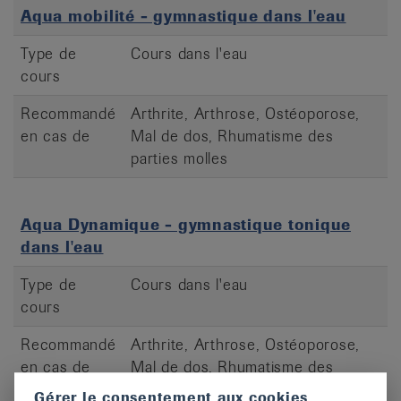
Aqua mobilité - gymnastique dans l'eau
Type de
Cours dans l'eau
cours
Recommandé
Arthrite, Arthrose, Ostéoporose,
en cas de
Mal de dos, Rhumatisme des
parties molles
Aqua Dynamique - gymnastique tonique
dans l'eau
Type de
Cours dans l'eau
cours
Recommandé
Arthrite, Arthrose, Ostéoporose,
en cas de
Mal de dos, Rhumatisme des
parties molles
Gérer le consentement aux cookies