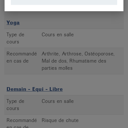
parties molles
Yoga
Type de
Cours en salle
cours
Recommandé
Arthrite, Arthrose, Ostéoporose,
en cas de
Mal de dos, Rhumatisme des
parties molles
Demain - Equi - Libre
Type de
Cours en salle
cours
Recommandé
Risque de chute
en cas de