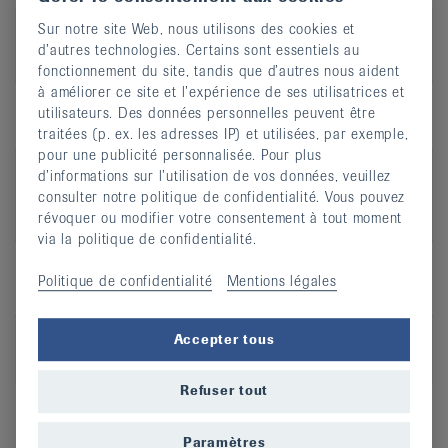
Sur notre site Web, nous utilisons des cookies et
d’autres technologies. Certains sont essentiels au
QI-GONG
fonctionnement du site, tandis que d’autres nous aident
à améliorer ce site et l’expérience de ses utilisatrices et
Type de
Cours en salle
utilisateurs. Des données personnelles peuvent être
cours
traitées (p. ex. les adresses IP) et utilisées, par exemple,
pour une publicité personnalisée. Pour plus
Recommandé
Arthrite, Arthrose, Ostéoporose,
d’informations sur l’utilisation de vos données, veuillez
en cas de
Mal de dos, Rhumatisme des
consulter notre politique de confidentialité. Vous pouvez
parties molles
révoquer ou modifier votre consentement à tout moment
via la politique de confidentialité.
Politique de confidentialité
Mentions légales
Eutonie
Type de
Cours en salle
Accepter tous
cours
Refuser tout
Recommandé
Arthrite, Arthrose, Ostéoporose,
en cas de
Mal de dos, Rhumatisme des
Paramètres