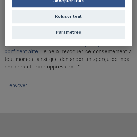
Accepter tous
Refuser tout
Politique de confidentialité
Oui, la Ligue contre le rhumatisme peut
Paramètres
enregistrer, traiter et utiliser mes données
personnelles conformément à sa
politique de
confidentialité
. Je peux révoquer ce consentement à
tout moment ainsi que demander un aperçu de mes
données et leur suppression.