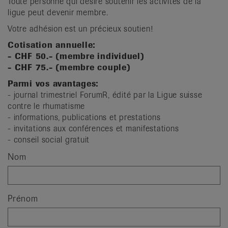
Toute personne qui désire soutenir les activités de la
it
ligue peut devenir membre.
Votre adhésion est un précieux soutien!
Cotisation annuelle:
- CHF 50.- (membre individuel)
- CHF 75.- (membre couple)
Parmi vos avantages:
- journal trimestriel ForumR, édité par la Ligue suisse
contre le rhumatisme
- informations, publications et prestations
- invitations aux conférences et manifestations
- conseil social gratuit
Nom
Prénom