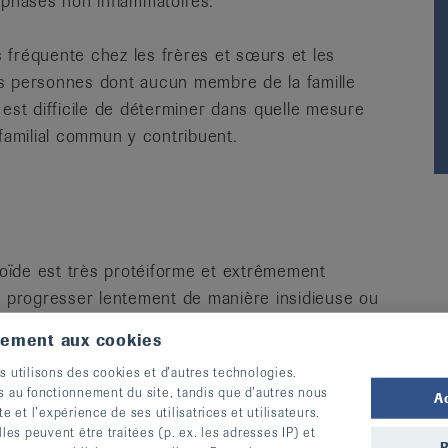
 phases non inflammatoires.
us fréquente chez les frères et sœurs et les
es personnes dont aucun membre de la famille
Il est difficile de déterminer dans quelle mesure
 familial commun y contribuent.
atoïde est très protéiforme et extrêmement
ut progresser lentement de manière insidieuse ou
ntes. Il est rare qu’elle guérisse
tement aux cookies
s utilisons des cookies et d’autres technologies.
s au fonctionnement du site, tandis que d’autres nous
A
te et l’expérience de ses utilisatrices et utilisateurs.
s peuvent être traitées (p. ex. les adresses IP) et
R