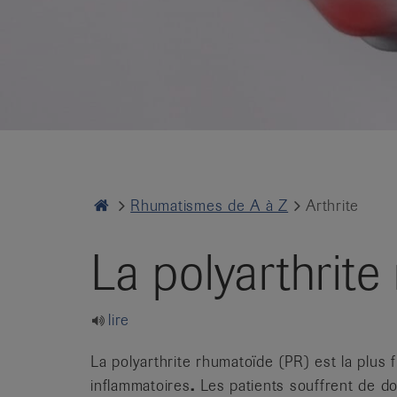
it
Home
Rhumatismes de A à Z
Arthrite
La polyarthrite
lire
La polyarthrite rhumatoïde (PR) est la plus 
inflammatoires
.
Les patients souffrent de d