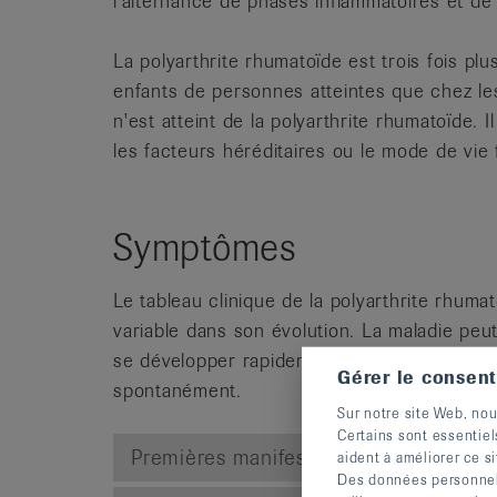
l'alternance de phases inflammatoires et de
La polyarthrite rhumatoïde est trois fois pl
enfants de personnes atteintes que chez l
n'est atteint de la polyarthrite rhumatoïde. 
les facteurs héréditaires ou le mode de vie
Symptômes
Le tableau clinique de la polyarthrite rhum
variable dans son évolution. La maladie pe
se développer rapidement par poussées viole
Gérer le consen
spontanément.
Sur notre site Web, nou
Certains sont essentiel
Premières manifestations
aident à améliorer ce si
Des données personnelle