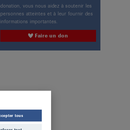
donation, vous nous aidez à soutenir les
personnes atteintes et à leur fournir des
informations importantes.
Faire un don
ccepter tous
efuser tout