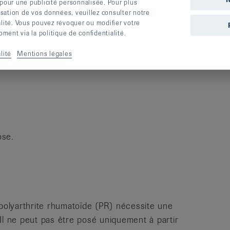
 pour une publicité personnalisée. Pour plus
lisation de vos données, veuillez consulter notre
alité. Vous pouvez révoquer ou modifier votre
ent via la politique de confidentialité.
lité
Mentions légales
ose.
 polyarthrite rhumatoïde (PR) nécessite une
Il ne peut pas être posé uniquement à partir