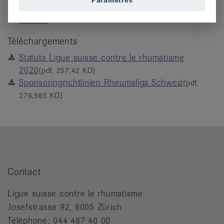
Paramètres
Histoire
Réseau
Téléchargements
Statuts Ligue suisse contre le rhumatisme
2020
(pdf, 257,42 KO)
Sponsoringrichtlinien Rheumaliga Schweiz
(pdf,
276,985 KO)
Contact
Ligue suisse contre le rhumatisme
Josefstrasse 92, 8005 Zürich
Téléphone: 044 487 40 00