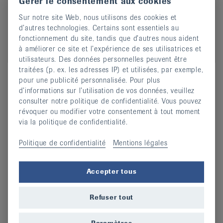
Gérer le consentement aux cookies
Sur notre site Web, nous utilisons des cookies et
d’autres technologies. Certains sont essentiels au
fonctionnement du site, tandis que d’autres nous aident
à améliorer ce site et l’expérience de ses utilisatrices et
Remo Stücheli
utilisateurs. Des données personnelles peuvent être
Partenariats & projets
traitées (p. ex. les adresses IP) et utilisées, par exemple,
pour une publicité personnalisée. Pour plus
044 487 40 00
Phone
d’informations sur l’utilisation de vos données, veuillez
r.stuecheli@rheumaliga.ch
Email
consulter notre politique de confidentialité. Vous pouvez
révoquer ou modifier votre consentement à tout moment
via la politique de confidentialité.
Politique de confidentialité
Mentions légales
Accepter tous
Informations complémentaires
Fondations
Refuser tout
Financement
Organisation