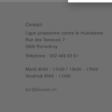
Contact
Ligue jurassienne contre le rhumatisme
Rue des Tanneurs 7
2900 Porrentruy
Téléphone : 032 466 63 61
Mardi 8h00 - 11h30 / 13h30 - 17h00
Vendredi 8h00 - 11h30
ljcr@bluewin.ch