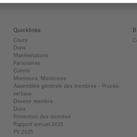
Quicklinks
B
Cours
C
Dons
Manifestations
Partenaires
Comité
Moniteurs, Monitrices
Assemblée générale des membres - Procès-
verbaux
Devenir membre
Dons
Protection des données
Rapport annuel 2025
PV 2025