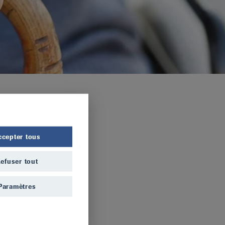
ccepter tous
efuser tout
Paramètres