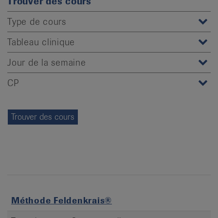
Trouver des cours
it
Type de cours
Tableau clinique
Jour de la semaine
CP
Méthode Feldenkrais®