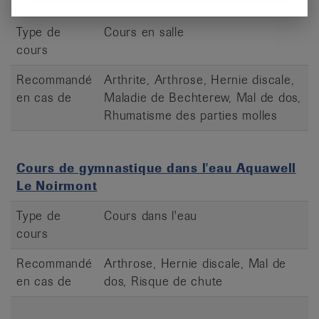
Feldenkrais - Porrentruy
Type de
Cours en salle
cours
Recommandé
Arthrite, Arthrose, Hernie discale,
en cas de
Maladie de Bechterew, Mal de dos,
Rhumatisme des parties molles
Cours de gymnastique dans l'eau Aquawell
Le Noirmont
Type de
Cours dans l'eau
cours
Recommandé
Arthrose, Hernie discale, Mal de
en cas de
dos, Risque de chute