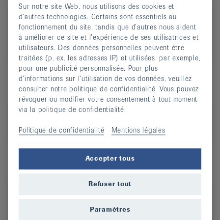
cours
Sur notre site Web, nous utilisons des cookies et
d’autres technologies. Certains sont essentiels au
Recommandé
Arthrose, Hernie discale,
fonctionnement du site, tandis que d’autres nous aident
en cas de
Ostéoporose, Mal de dos, Risque
à améliorer ce site et l’expérience de ses utilisatrices et
de chute
utilisateurs. Des données personnelles peuvent être
traitées (p. ex. les adresses IP) et utilisées, par exemple,
pour une publicité personnalisée. Pour plus
d’informations sur l’utilisation de vos données, veuillez
Cours de gymnastique pour le dos
consulter notre politique de confidentialité. Vous pouvez
Porrentruy
révoquer ou modifier votre consentement à tout moment
via la politique de confidentialité.
Type de
Cours en salle
cours
Politique de confidentialité
Mentions légales
Recommandé
Arthrose, Hernie discale,
Accepter tous
en cas de
Ostéoporose, Mal de dos, Risque
de chute
Refuser tout
Cours Harmonie et Stabilité - méthode
Paramètres