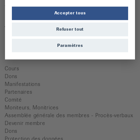
Téléphone : 032 466 63 61
Accepter tous
Mardi 8h00 - 11h30 / 13h30 - 17h00
Vendredi 8h00 - 11h30
Refuser tout
ljcr@bluewin.ch
Paramètres
Quicklinks
Cours
Dons
Manifestations
Partenaires
Comité
Moniteurs, Monitrices
Assemblée générale des membres - Procès-verbaux
Devenir membre
Dons
Protection des données