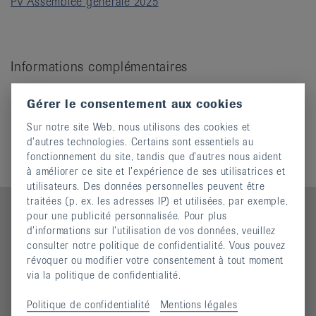
PV Assemblee generale 2025
it
Informations complémentaires
PV 2024
Gérer le consentement aux cookies
PV 2023
PV 2022
Sur notre site Web, nous utilisons des cookies et
PV 2020-2021
d’autres technologies. Certains sont essentiels au
fonctionnement du site, tandis que d’autres nous aident
à améliorer ce site et l’expérience de ses utilisatrices et
utilisateurs. Des données personnelles peuvent être
traitées (p. ex. les adresses IP) et utilisées, par exemple,
pour une publicité personnalisée. Pour plus
d’informations sur l’utilisation de vos données, veuillez
consulter notre politique de confidentialité. Vous pouvez
Contact
révoquer ou modifier votre consentement à tout moment
via la politique de confidentialité.
Ligue jurassienne contre le rhumatisme
Rue des Tanneurs 7
Politique de confidentialité
Mentions légales
2900 Porrentruy