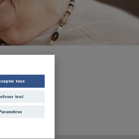
ccepter tous
efuser tout
Paramètres