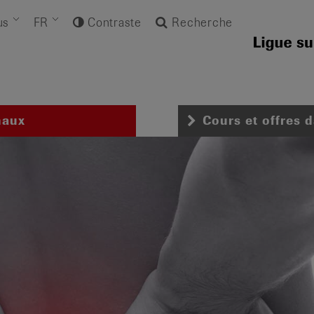
us
FR
Contraste
Recherche
naux
Cours et offres 