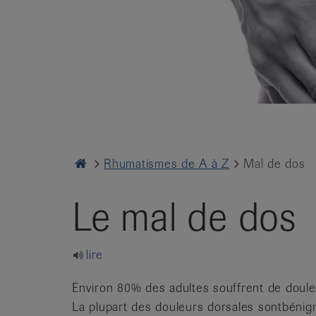
it
Home
Rhumatismes de A à Z
Mal de dos
Le mal de dos
lire
Environ 80% des adultes souffrent de douleu
La plupart des douleurs dorsales sont
bénign