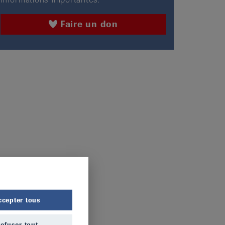
Faire un don
ccepter tous
efuser tout