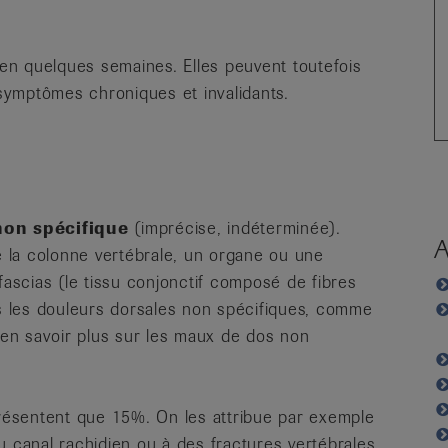
 en quelques semaines. Elles peuvent toutefois
 symptômes chroniques et invalidants.
non spécifique
(imprécise, indéterminée).
A
de la colonne vertébrale, un organe ou une
fascias (le tissu conjonctif composé de fibres
ns les douleurs dorsales non spécifiques, comme
r en savoir plus sur les maux de dos non
ésentent que 15%. On les attribue par exemple
u canal rachidien ou à des fractures vertébrales