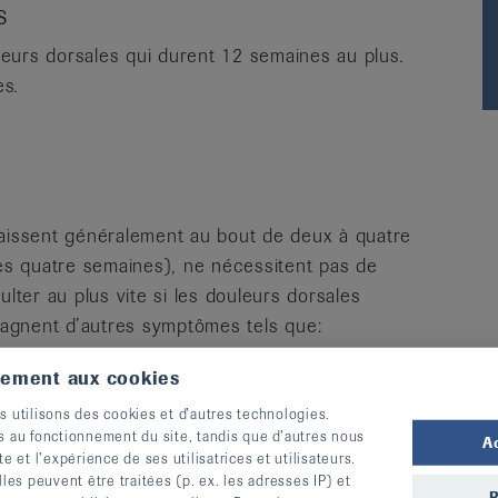
s
eurs dorsales qui durent 12 semaines au plus.
es.
raissent généralement au bout de deux à quatre
s quatre semaines), ne nécessitent pas de
ulter au plus vite si les douleurs dorsales
agnent d’autres symptômes tels que:
tement aux cookies
as
s utilisons des cookies et d’autres technologies.
s au fonctionnement du site, tandis que d’autres nous
A
te et l’expérience de ses utilisatrices et utilisateurs.
s peuvent être traitées (p. ex. les adresses IP) et
R