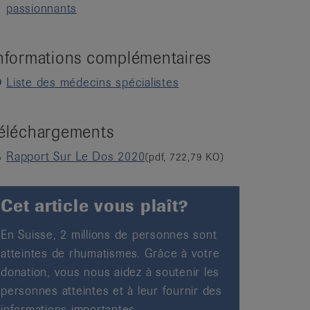
passionnants
nformations complémentaires
Liste des médecins spécialistes
éléchargements
Rapport Sur Le Dos 2020
(pdf, 722,79 KO)
Cet article vous plaît?
En Suisse, 2 millions de personnes sont
atteintes de rhumatismes. Grâce à votre
donation, vous nous aidez à soutenir les
personnes atteintes et à leur fournir des
informations importantes.