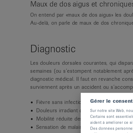
Maux de dos aigus et chronique
On entend par «maux de dos aigus» les doul
Au-delà, on parle de maux de dos chroniqu
Diagnostic
Les douleurs dorsales courantes, qui dispa
semaines (ou s’estompent notablement aprè
diagnostic médical. Il faut en revanche cons
surviennent après un accident ou s’accomp
Gérer le consen
Fièvre sans infection
Douleurs irradiant dans la jambe ou le br
Sur notre site Web, nou
Certains sont essentiel
Mobilité réduite des jambes ou des bras
aident à améliorer ce si
Sensation de malaise général
Des données personnelle