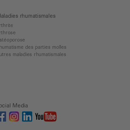
aladies rhumatismales
rthrite
rthrose
stéoporose
humatisme des parties molles
utres maladies rhumatismales
ocial Media