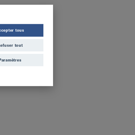
ccepter tous
efuser tout
Paramètres