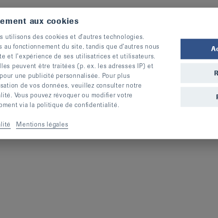
tement aux cookies
s utilisons des cookies et d’autres technologies.
s au fonctionnement du site, tandis que d’autres nous
A
te et l’expérience de ses utilisatrices et utilisateurs.
s peuvent être traitées (p. ex. les adresses IP) et
R
 pour une publicité personnalisée. Pour plus
se contre le rhumatisme a toujours pu compter
lisation de vos données, veuillez consulter notre
ces legs, la Ligue suisse contre le rhumatisme
alité. Vous pouvez révoquer ou modifier votre
restations en faveur des personnes concernées.
ent via la politique de confidentialité.
otre testament une organisation d’utilité
lité
Mentions légales
tés pour le faire. Pour plus d’informations :