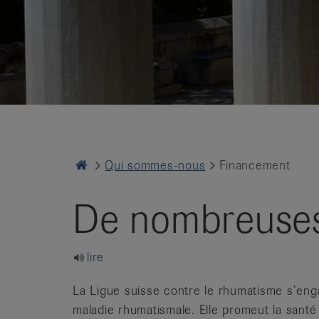
it
Home
Qui sommes-nous
Financement
De nombreuses
lire
La Ligue suisse contre le rhumatisme s’enga
maladie rhumatismale. Elle promeut la santé