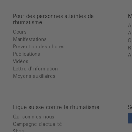
Pour des personnes atteintes de
M
rhumatisme
A
Cours
A
Manifestations
O
Prévention des chutes
R
Publications
A
Vidéos
Lettre d’information
Moyens auxiliaires
Ligue suisse contre le rhumatisme
S
Qui sommes-nous
Campagne d'actualité
Shop