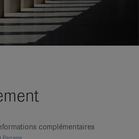
ement
nformations complémentaires
Parrains