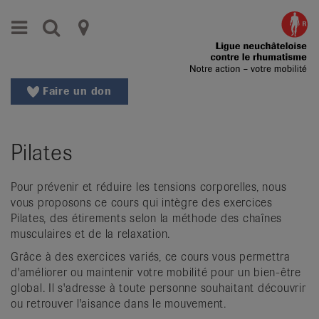
Aller
Aller
Menu
Recherche
Ligues
au
vers
menu
le
cantonales
principal
contenu
contre
Aller
Faire un don
à
le
la
rhumatisme
recherche
Pilates
Changer
|
de
Organisations
région
Pour prévenir et réduire les tensions corporelles, nous
vous proposons ce cours qui intègre des exercices
Changer
nationales
Pilates, des étirements selon la méthode des chaînes
de
musculaires et de la relaxation.
de
langue:
de
Grâce à des exercices variés, ce cours vous permettra
patients
d'améliorer ou maintenir votre mobilité pour un bien-être
/
global. Il s'adresse à toute personne souhaitant découvrir
fr
ou retrouver l'aisance dans le mouvement.
/