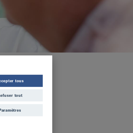
ccepter tous
efuser tout
Paramètres