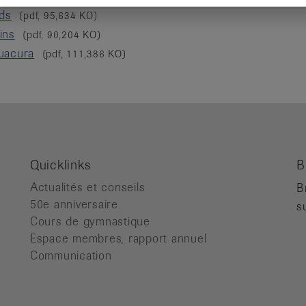
eds
(pdf, 95,634 KO)
ins
(pdf, 90,204 KO)
uacura
(pdf, 111,386 KO)
Quicklinks
B
Actualités et conseils
B
50e anniversaire
s
Cours de gymnastique
Espace membres, rapport annuel
Communication