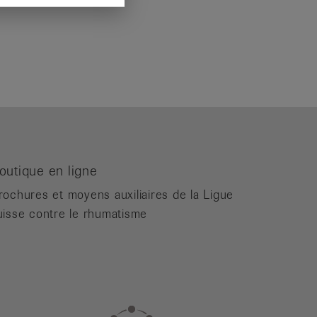
outique en ligne
rochures et moyens auxiliaires de la Ligue
uisse contre le rhumatisme