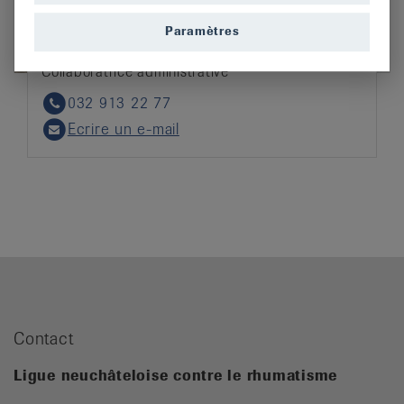
Paramètres
Elia Jeanfavre
Collaboratrice administrative
032 913 22 77
Phone
Ecrire un e-mail
Email
Contact
Ligue neuchâteloise contre le rhumatisme