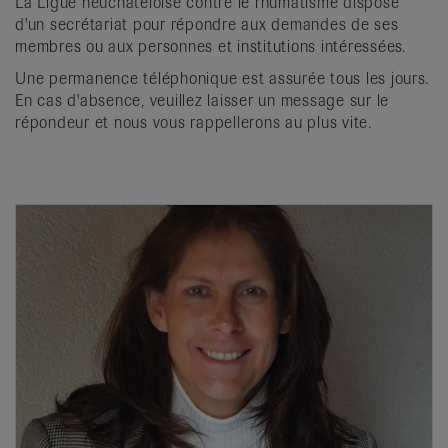
La Ligue neuchâteloise contre le rhumatisme dispose
it
d'un secrétariat pour répondre aux demandes de ses
membres ou aux personnes et institutions intéressées.
Une permanence téléphonique est assurée tous les jours.
En cas d'absence, veuillez laisser un message sur le
répondeur et nous vous rappellerons au plus vite.