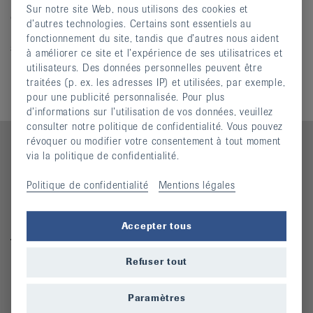
Environ quatre fois par an, une Newsletter informative est
it
Sur notre site Web, nous utilisons des cookies et
envoyée à nos contacts par courriel. Si vous souhaitez
d’autres technologies. Certains sont essentiels au
recevoir nos Newsletters, veuillez contacter notre
fonctionnement du site, tandis que d’autres nous aident
secrétariat. Ainsi, vous resterez informés de nos
à améliorer ce site et l’expérience de ses utilisatrices et
nouveautés et actualités.
utilisateurs. Des données personnelles peuvent être
traitées (p. ex. les adresses IP) et utilisées, par exemple,
pour une publicité personnalisée. Pour plus
d’informations sur l’utilisation de vos données, veuillez
consulter notre politique de confidentialité. Vous pouvez
révoquer ou modifier votre consentement à tout moment
via la politique de confidentialité.
Contact
Politique de confidentialité
Mentions légales
Ligue neuchâteloise contre le rhumatisme
Accepter tous
Tél. 032 913 22 77
Refuser tout
info.ne@rheumaliga.ch
Paramètres
Quicklinks