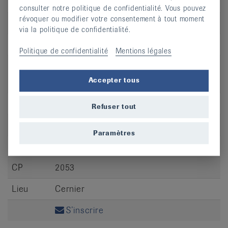
CP
2400
consulter notre politique de confidentialité. Vous pouvez
révoquer ou modifier votre consentement à tout moment
Lieu
Le Locle
via la politique de confidentialité.
S’inscrire
Politique de confidentialité
Mentions légales
Accepter tous
Jour
ma
Refuser tout
Heure
09:30 - 10:30
Paramètres
Adresse
Rue Comble Emine 1 (Zenith Physio)
CP
2053
Lieu
Cernier
S’inscrire