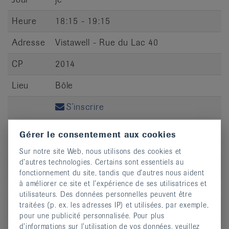
Heure
18:15 - 19:15
Adresse
Vistawell - Rue du Lac 40
CP
2014
Lieu
Bôle
S’inscrire
Gérer le consentement aux cookies
Sur notre site Web, nous utilisons des cookies et
d’autres technologies. Certains sont essentiels au
Jour
ve
fonctionnement du site, tandis que d’autres nous aident
à améliorer ce site et l’expérience de ses utilisatrices et
Heure
10:00 - 11:00
utilisateurs. Des données personnelles peuvent être
traitées (p. ex. les adresses IP) et utilisées, par exemple,
Adresse
Ancienne Poste, Salle 205
pour une publicité personnalisée. Pour plus
d’informations sur l’utilisation de vos données, veuillez