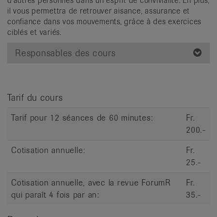
d'autres personnes dans un esprit de convivialité. En plus,
it
il vous permettra de retrouver aisance, assurance et
confiance dans vos mouvements, grâce à des exercices
ciblés et variés.
Responsables des cours
Tarif du cours
Tarif pour 12 séances de 60 minutes:
Fr.
200.-
Cotisation annuelle:
Fr.
25.-
Cotisation annuelle, avec la revue ForumR
Fr.
qui paraît 4 fois par an:
35.-