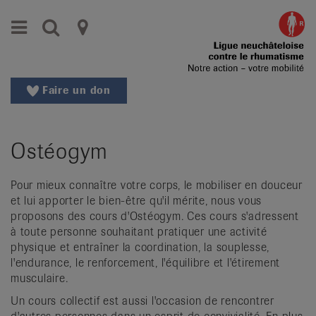
Aller
Aller
Menu
Recherche
Ligues
au
vers
menu
le
cantonales
principal
contenu
contre
Aller
Faire un don
à
le
la
rhumatisme
recherche
Ostéogym
Changer
|
de
Organisations
région
Pour mieux connaître votre corps, le mobiliser en douceur
et lui apporter le bien-être qu'il mérite, nous vous
Changer
nationales
proposons des cours d'Ostéogym. Ces cours s'adressent
de
à toute personne souhaitant pratiquer une activité
de
langue:
physique et entraîner la coordination, la souplesse,
de
patients
l'endurance, le renforcement, l'équilibre et l'étirement
/
musculaire.
fr
Un cours collectif est aussi l'occasion de rencontrer
/