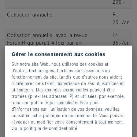
200.-
Cotisation annuelle:
Fr.
25.-/an
Cotisation annuelle, avec la revue
Fr.
ForumR qui paraît 4 fois par an:
35.-/an
Gérer le consentement aux cookies
Dates du cours
Sur notre site Web, nous utilisons des cookies et
d’autres technologies. Certains sont essentiels au
fonctionnement du site, tandis que d’autres nous aident
à améliorer ce site et l’expérience de ses utilisatrices et
utilisateurs. Des données personnelles peuvent être
Jour
lu
traitées (p. ex. les adresses IP) et utilisées, par exemple,
pour une publicité personnalisée. Pour plus
Heure
10:00 - 11:00
d’informations sur l’utilisation de vos données, veuillez
consulter notre politique de confidentialité. Vous pouvez
Adresse
Ecole de danse Hélène Cazes, Allée
révoquer ou modifier votre consentement à tout moment
des Erables 4
via la politique de confidentialité.