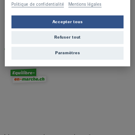
CP
2053
Politique de confidentialité
Mentions légales
Lieu
Cernier
Accepter tous
S’inscrire
Refuser tout
Légende
Dans les cours labellisés «equilibre-en-marche.ch», vous
Paramètres
entraînez la force, l’équilibre et la dynamique et prévenez
ainsi les chutes.