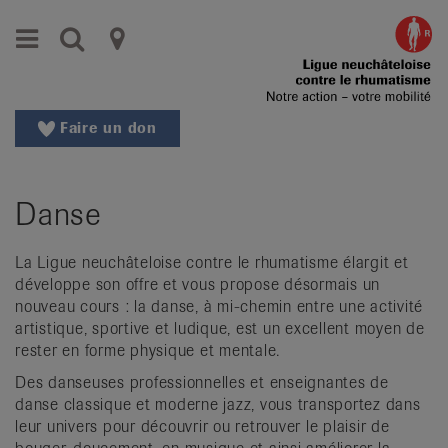
Aller
Aller
Menu
Recherche
Ligues
au
vers
menu
le
cantonales
principal
contenu
contre
Aller
Faire un don
à
le
la
rhumatisme
recherche
Danse
Changer
|
de
Organisations
région
La Ligue neuchâteloise contre le rhumatisme élargit et
développe son offre et vous propose désormais un
Changer
nationales
nouveau cours : la danse, à mi-chemin entre une activité
de
artistique, sportive et ludique, est un excellent moyen de
de
langue:
rester en forme physique et mentale.
de
patients
Des danseuses professionnelles et enseignantes de
/
danse classique et moderne jazz, vous transportez dans
fr
leur univers pour découvrir ou retrouver le plaisir de
/