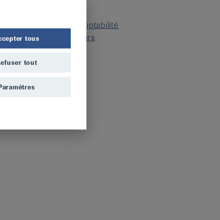
Comité
Administration et comptabilité
Responsables de cours
ccepter tous
efuser tout
Paramètres