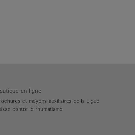
outique en ligne
rochures et moyens auxiliaires de la Ligue
uisse contre le rhumatisme