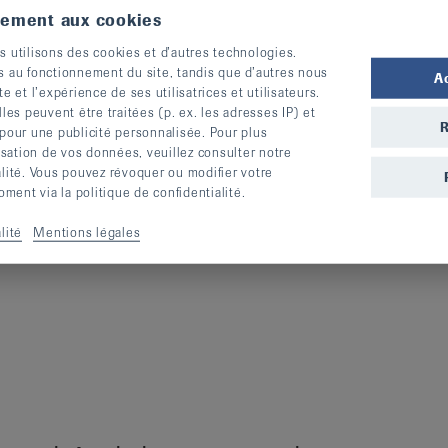
tement aux cookies
us de 55 ans, à la disposition de toute
s utilisons des cookies et d’autres technologies.
ale (mal de dos, polyarthrite rhumatoïde,
s au fonctionnement du site, tandis que d’autres nous
A
te et l’expérience de ses utilisatrices et utilisateurs.
ies rhumatismales, ...) ou à titre préventif.
s peuvent être traitées (p. ex. les adresses IP) et
R
 pour une publicité personnalisée. Pour plus
n de conférences publiques gratuites, la
lisation de vos données, veuillez consulter notre
alité. Vous pouvez révoquer ou modifier votre
chures relatives aux maladies rhumatismales,
ent via la politique de confidentialité.
t surtout de cours de gymnastique à mais
lité
Mentions légales