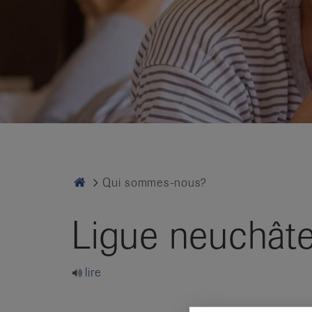
it
Home
Qui sommes-nous?
Ligue neuchâte
lire