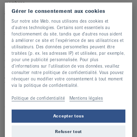
membres.
Gérer le consentement aux cookies
Ses activités principales sont l’organisation de cours de
gymnastique à but thérapeutique, dispensés par des
Sur notre site Web, nous utilisons des cookies et
professionnels de la santé, des conférences « tout public
d’autres technologies. Certains sont essentiels au
» gratuites sur des sujets touchant les maladies
fonctionnement du site, tandis que d’autres nous aident
rhumatismales, l’organisation de journées d’information
à améliorer ce site et l’expérience de ses utilisatrices et
destinées aux patients et à leurs proches, la distribution
utilisateurs. Des données personnelles peuvent être
de brochures relatives aux maladies rhumatismales et
traitées (p. ex. les adresses IP) et utilisées, par exemple,
des moyens auxiliaires de la Ligue suisse, une écoute et
pour une publicité personnalisée. Pour plus
d’informations sur l’utilisation de vos données, veuillez
des conseils téléphoniques.
consulter notre politique de confidentialité. Vous pouvez
Avec le vieillissement inéluctable de la population, la LNR
révoquer ou modifier votre consentement à tout moment
tend à augmenter son offre relative au maintien de la
via la politique de confidentialité.
mobilité (prévention des chutes).
Politique de confidentialité
Mentions légales
La LNR souhaite développer des moyens de
communication avec ses membres, le corps médical et la
population.
Accepter tous
Refuser tout
Moyens