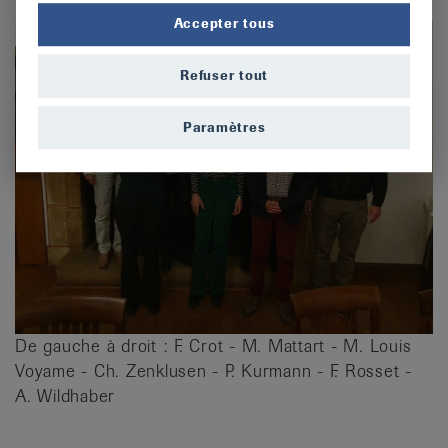
Accepter tous
Refuser tout
Paramètres
De gauche à droit : F. Crot - M. Mattart - M. Louis
Voyame - Ch. Zenklusen - P. Kurmann - F. Rosset -
A. Wildhaber