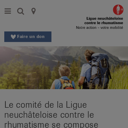
Aller
Aller
Menu
Recherche
Ligues
au
vers
menu
le
cantonales
principal
contenu
contre
Aller
Faire un don
à
le
la
rhumatisme
recherche
Changer
|
de
Organisations
région
Changer
nationales
de
de
langue:
Le comité de la Ligue
de
patients
/
neuchâteloise contre le
fr
rhumatisme se compose
/