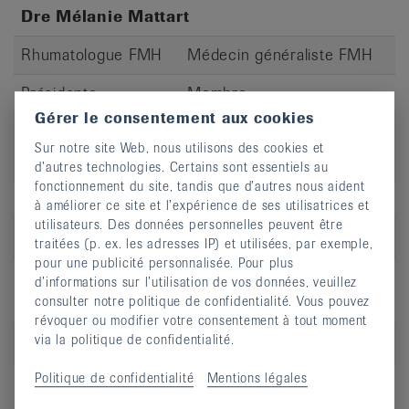
Dre Mélanie Mattart
Rhumatologue FMH
Médecin généraliste FMH
Présidente
Membre
Gérer le consentement aux cookies
Sur notre site Web, nous utilisons des cookies et
Dr Antoine Wildhaber
d’autres technologies. Certains sont essentiels au
fonctionnement du site, tandis que d’autres nous aident
Rhumatologue FMH
Pharmacien
à améliorer ce site et l’expérience de ses utilisatrices et
utilisateurs. Des données personnelles peuvent être
Présidente
Membre
traitées (p. ex. les adresses IP) et utilisées, par exemple,
pour une publicité personnalisée. Pour plus
d’informations sur l’utilisation de vos données, veuillez
consulter notre politique de confidentialité. Vous pouvez
Marie Louise Voyame
révoquer ou modifier votre consentement à tout moment
via la politique de confidentialité.
Rhumatologue FMH
Physiothérapeute
Politique de confidentialité
Mentions légales
Présidente
Membre