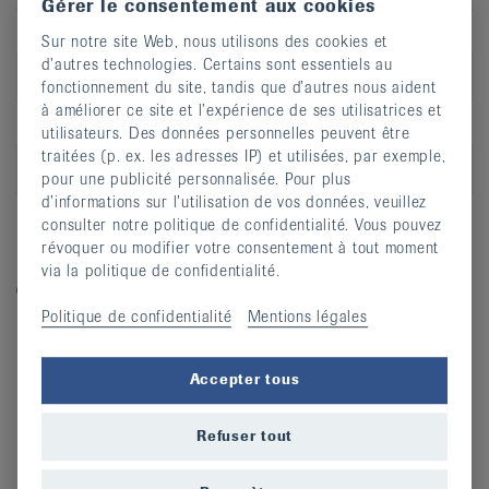
Gérer le consentement aux cookies
Heure
13:30 - 14:30
Sur notre site Web, nous utilisons des cookies et
d’autres technologies. Certains sont essentiels au
Adresse
Dojo - Collège
fonctionnement du site, tandis que d’autres nous aident
à améliorer ce site et l’expérience de ses utilisatrices et
CP
2052
utilisateurs. Des données personnelles peuvent être
traitées (p. ex. les adresses IP) et utilisées, par exemple,
Lieu
Fontainemelon
pour une publicité personnalisée. Pour plus
d’informations sur l’utilisation de vos données, veuillez
S’inscrire
consulter notre politique de confidentialité. Vous pouvez
révoquer ou modifier votre consentement à tout moment
Légende
via la politique de confidentialité.
Dans les cours labellisés «equilibre-en-marche.ch», vous
entraînez la force, l’équilibre et la dynamique et prévenez
Politique de confidentialité
Mentions légales
ainsi les chutes.
Accepter tous
Refuser tout