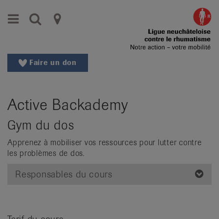
Aller
Aller
Menu
Recherche
Ligues
au
vers
menu
le
cantonales
principal
contenu
contre
Aller
Faire un don
à
le
la
rhumatisme
recherche
Active Backademy
Changer
|
de
Gym du dos
Organisations
région
Changer
Apprenez à mobiliser vos ressources pour lutter contre
nationales
de
les problèmes de dos.
de
langue:
Responsables du cours
de
patients
/
fr
/