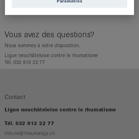
Paramètres
Vous avez des questions?
Nous sommes à votre disposition.
Ligue neuchâteloise contre le rhumatisme
Tél. 032 913 22 77
Contact
Ligue neuchâteloise contre le rhumatisme
Tél. 032 913 22 77
info.ne@rheumaliga.ch