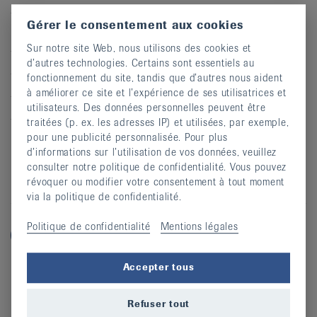
- Cours de gymnastique à but thérapeutique dispensés
Gérer le consentement aux cookies
par des physiothérapeutes
Sur notre site Web, nous utilisons des cookies et
- Conférences et présentations "tout public" gratuites
d’autres technologies. Certains sont essentiels au
- Journées d'information destinées aux patients
fonctionnement du site, tandis que d’autres nous aident
à améliorer ce site et l’expérience de ses utilisatrices et
- Ecoute et conseils téléphoniques divers
utilisateurs. Des données personnelles peuvent être
- Possibilité d'obtenir une aide financière pour le
traitées (p. ex. les adresses IP) et utilisées, par exemple,
paiement des cours, selon décision d'octroi préalable.
pour une publicité personnalisée. Pour plus
d’informations sur l’utilisation de vos données, veuillez
consulter notre politique de confidentialité. Vous pouvez
Facebook
Twitter
Twitter
Email
Partager cette page:
révoquer ou modifier votre consentement à tout moment
via la politique de confidentialité.
Politique de confidentialité
Mentions légales
Accepter tous
Catégories
Refuser tout