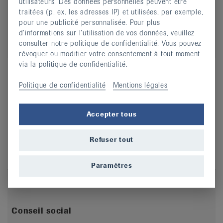
Fibromyalgie et autres syndromes douloureux
utilisateurs. Des données personnelles peuvent être
chroniques
traitées (p. ex. les adresses IP) et utilisées, par exemple,
pour une publicité personnalisée. Pour plus
Par Dre Margarita Candil, rhumatologue FMH
d’informations sur l’utilisation de vos données, veuillez
Vidéo - Exposé Dre Margarita Candil - Cliquer ici
consulter notre politique de confidentialité. Vous pouvez
révoquer ou modifier votre consentement à tout moment
via la politique de confidentialité.
Politique de confidentialité
Mentions légales
Hypnose et auto-hypnose
Accepter tous
Par Anne Smit, présidente ASFM, infirmière spécialisée
en antalgie et hypnose médicale
Refuser tout
Vidéo - Exposé Anne Smit - Cliquer ici
Paramètres
Conseil social