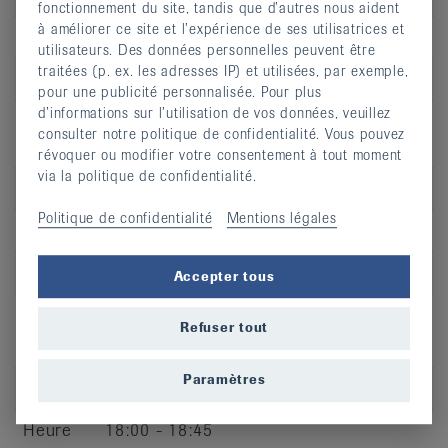
fonctionnement du site, tandis que d’autres nous aident
à améliorer ce site et l’expérience de ses utilisatrices et
Jour
me
utilisateurs. Des données personnelles peuvent être
traitées (p. ex. les adresses IP) et utilisées, par exemple,
Heure
19:05 - 19:50
pour une publicité personnalisée. Pour plus
d’informations sur l’utilisation de vos données, veuillez
Adresse
Piscine de la Clinique du Noirmont -
consulter notre politique de confidentialité. Vous pouvez
Chemin de Roc Montès 20
révoquer ou modifier votre consentement à tout moment
via la politique de confidentialité.
CP
2340
Politique de confidentialité
Mentions légales
Lieu
Le Noirmont
S’inscrire
Accepter tous
Refuser tout
Paramètres
Jour
je
Heure
18:00 - 18:45