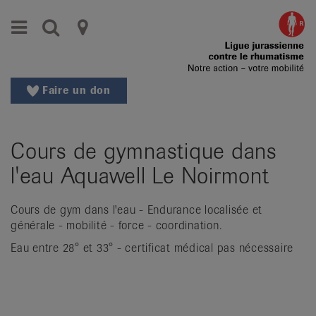
Aller
Aller
Menu
Recherche
Ligues
au
vers
menu
le
cantonales
principal
contenu
contre
Aller
Faire un don
à
le
la
rhumatisme
recherche
Cours de gymnastique dans
Changer
|
de
l'eau Aquawell Le Noirmont
Organisations
région
Changer
nationales
Cours de gym dans l'eau - Endurance localisée et
de
générale - mobilité - force - coordination.
de
langue:
Eau entre 28° et 33° - certificat médical pas nécessaire
de
patients
/
fr
/