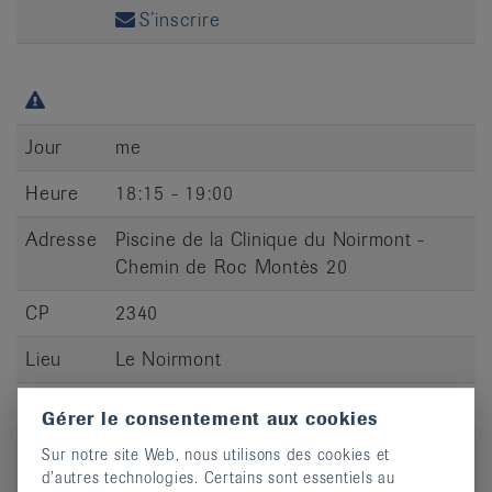
S’inscrire
Jour
me
Heure
18:15 - 19:00
Adresse
Piscine de la Clinique du Noirmont -
Chemin de Roc Montès 20
CP
2340
Lieu
Le Noirmont
S’inscrire
Gérer le consentement aux cookies
Sur notre site Web, nous utilisons des cookies et
d’autres technologies. Certains sont essentiels au