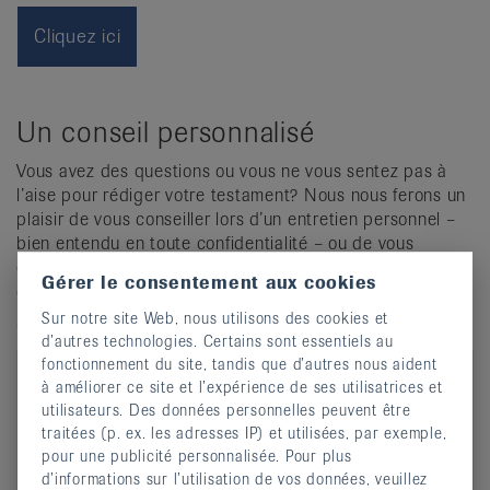
Cliquez ici
Un conseil personnalisé
Vous avez des questions ou vous ne vous sentez pas à
l’aise pour rédiger votre testament? Nous nous ferons un
plaisir de vous conseiller lors d’un entretien personnel –
bien entendu en toute confidentialité – ou de vous
envoyer de plus amples informations sur la Ligue suisse
Gérer le consentement aux cookies
contre le rhumatisme et ses prestations.
Sur notre site Web, nous utilisons des cookies et
Convenir d’un rendez-vous:
d’autres technologies. Certains sont essentiels au
fonctionnement du site, tandis que d’autres nous aident
à améliorer ce site et l’expérience de ses utilisatrices et
utilisateurs. Des données personnelles peuvent être
traitées (p. ex. les adresses IP) et utilisées, par exemple,
pour une publicité personnalisée. Pour plus
d’informations sur l’utilisation de vos données, veuillez