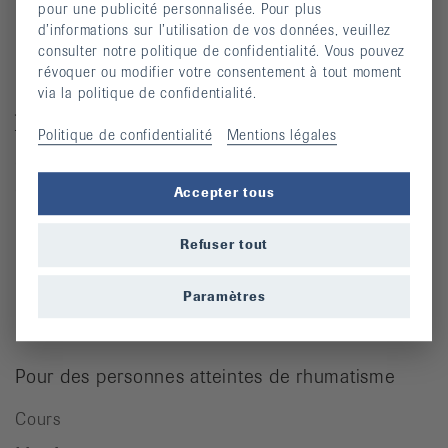
pour une publicité personnalisée. Pour plus
d’informations sur l’utilisation de vos données, veuillez
Contact
consulter notre politique de confidentialité. Vous pouvez
révoquer ou modifier votre consentement à tout moment
Ligue suisse contre le rhumatisme
via la politique de confidentialité.
Josefstrasse 92, 8005 Zürich
Téléphone: 044 487 40 00
Politique de confidentialité
Mentions légales
Coordonnées bancaires
Commande Téléphone: 044 487 40 10
Accepter tous
info@rheumaliga.ch
Refuser tout
Formulaire de contact
Paramètres
Univers des dons
Pour des personnes atteintes de rhumatisme
Cours