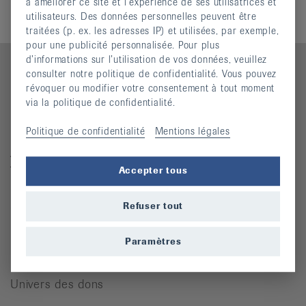
Don unique
à améliorer ce site et l’expérience de ses utilisatrices et
utilisateurs. Des données personnelles peuvent être
traitées (p. ex. les adresses IP) et utilisées, par exemple,
pour une publicité personnalisée. Pour plus
d’informations sur l’utilisation de vos données, veuillez
consulter notre politique de confidentialité. Vous pouvez
révoquer ou modifier votre consentement à tout moment
via la politique de confidentialité.
Contact
Politique de confidentialité
Mentions légales
Ligue suisse contre le rhumatisme
Josefstrasse 92, 8005 Zürich
Téléphone: 044 487 40 00
Accepter tous
Coordonnées bancaires
Refuser tout
Commande Téléphone: 044 487 40 10
info@rheumaliga.ch
Paramètres
Formulaire de contact
Univers des dons