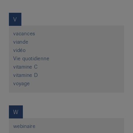
V
vacances
viande
vidéo
Vie quotidienne
vitamine C
vitamine D
voyage
W
webinaire