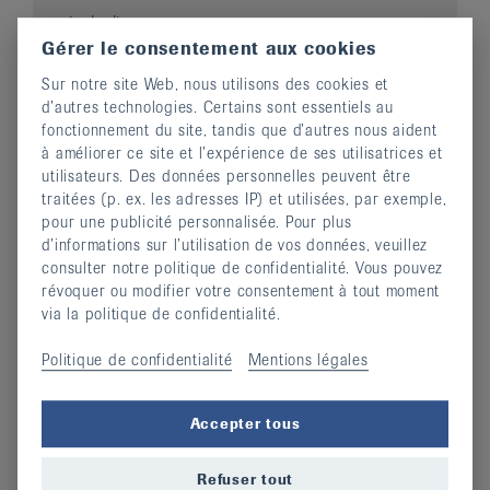
métabolisme
Gérer le consentement aux cookies
microbiome
mitochondries
Sur notre site Web, nous utilisons des cookies et
d’autres technologies. Certains sont essentiels au
Mobilité
fonctionnement du site, tandis que d’autres nous aident
motricité
à améliorer ce site et l’expérience de ses utilisatrices et
mouvement
utilisateurs. Des données personnelles peuvent être
traitées (p. ex. les adresses IP) et utilisées, par exemple,
Mouvement, activité phyisique
pour une publicité personnalisée. Pour plus
muscles
d’informations sur l’utilisation de vos données, veuillez
consulter notre politique de confidentialité. Vous pouvez
révoquer ou modifier votre consentement à tout moment
via la politique de confidentialité.
N
Politique de confidentialité
Mentions légales
nature
Nordic Walking
Accepter tous
nuque
Refuser tout
nutrition