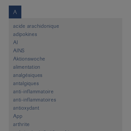
it
A
acide arachidonique
adipokines
AI
AINS
Aktionswoche
alimentation
analgésiques
antalgiques
anti-inflammatoire
anti-inflammatoires
antioxydant
App
arthrite