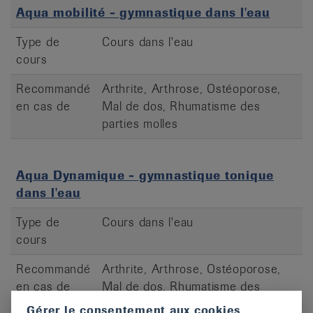
Aqua mobilité - gymnastique dans l'eau
Type de
Cours dans l'eau
cours
Recommandé
Arthrite, Arthrose, Ostéoporose,
en cas de
Mal de dos, Rhumatisme des
parties molles
Aqua Dynamique - gymnastique tonique
dans l'eau
Type de
Cours dans l'eau
cours
Recommandé
Arthrite, Arthrose, Ostéoporose,
en cas de
Mal de dos, Rhumatisme des
parties molles
Gérer le consentement aux cookies