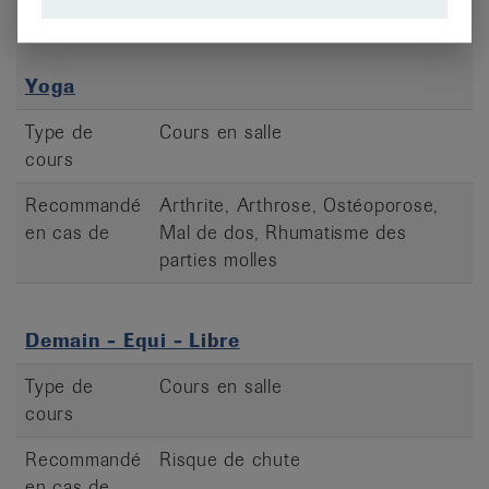
parties molles
Yoga
Type de
Cours en salle
cours
Recommandé
Arthrite, Arthrose, Ostéoporose,
en cas de
Mal de dos, Rhumatisme des
parties molles
Demain - Equi - Libre
Type de
Cours en salle
cours
Recommandé
Risque de chute
en cas de