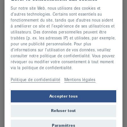
Sur notre site Web, nous utilisons des cookies et
d’autres technologies. Certains sont essentiels au
QI-GONG
fonctionnement du site, tandis que d’autres nous aident
à améliorer ce site et l’expérience de ses utilisatrices et
Type de
Cours en salle
utilisateurs. Des données personnelles peuvent être
cours
traitées (p. ex. les adresses IP) et utilisées, par exemple,
pour une publicité personnalisée. Pour plus
Recommandé
Arthrite, Arthrose, Ostéoporose,
d’informations sur l’utilisation de vos données, veuillez
en cas de
Mal de dos, Rhumatisme des
consulter notre politique de confidentialité. Vous pouvez
parties molles
révoquer ou modifier votre consentement à tout moment
via la politique de confidentialité.
Politique de confidentialité
Mentions légales
Eutonie
Type de
Cours en salle
Accepter tous
cours
Refuser tout
Recommandé
Arthrite, Arthrose, Ostéoporose,
en cas de
Mal de dos, Rhumatisme des
Paramètres