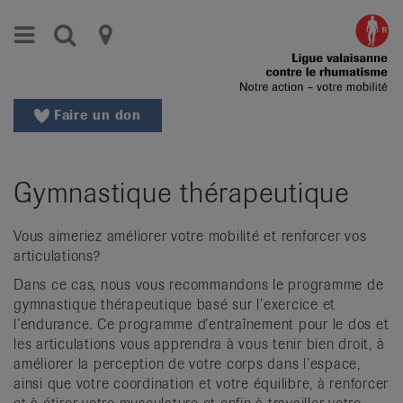
Aller
Aller
Menu
Recherche
Ligues
au
vers
menu
le
cantonales
principal
contenu
contre
Aller
Faire un don
à
le
la
rhumatisme
recherche
Gymnastique thérapeutique
Changer
|
de
Organisations
région
Vous aimeriez améliorer votre mobilité et renforcer vos
articulations?
Changer
nationales
de
Dans ce cas, nous vous recommandons le programme de
de
langue:
gymnastique thérapeutique basé sur l’exercice et
de
l’endurance. Ce programme d’entraînement pour le dos et
patients
les articulations vous apprendra à vous tenir bien droit, à
/
améliorer la perception de votre corps dans l’espace,
fr
ainsi que votre coordination et votre équilibre, à renforcer
/