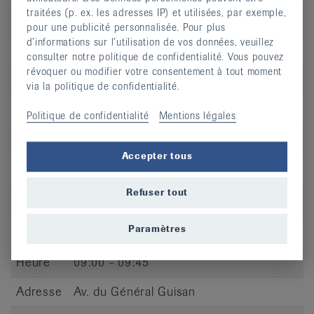
traitées (p. ex. les adresses IP) et utilisées, par exemple,
Jour
me
pour une publicité personnalisée. Pour plus
d’informations sur l’utilisation de vos données, veuillez
Heure
10:05 - 10:50
consulter notre politique de confidentialité. Vous pouvez
révoquer ou modifier votre consentement à tout moment
Adresse
Av. du Général-Guisan
via la politique de confidentialité.
CP
3960
Politique de confidentialité
Mentions légales
Lieu
Sierre
Accepter tous
S’inscrire
Refuser tout
Paramètres
Jour
je
Heure
09:00 - 09:45
Adresse
Av. du Général Guisan