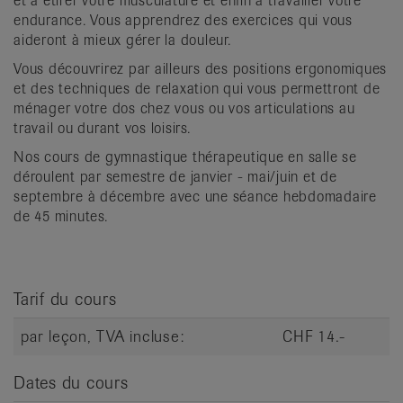
et à étirer votre musculature et enfin à travailler votre
it
endurance. Vous apprendrez des exercices qui vous
aideront à mieux gérer la douleur.
Vous découvrirez par ailleurs des positions ergonomiques
et des techniques de relaxation qui vous permettront de
ménager votre dos chez vous ou vos articulations au
travail ou durant vos loisirs.
Nos cours de gymnastique thérapeutique en salle se
déroulent par semestre de janvier - mai/juin et de
septembre à décembre avec une séance hebdomadaire
de 45 minutes.
Tarif du cours
par leçon, TVA incluse:
CHF 14.-
Dates du cours