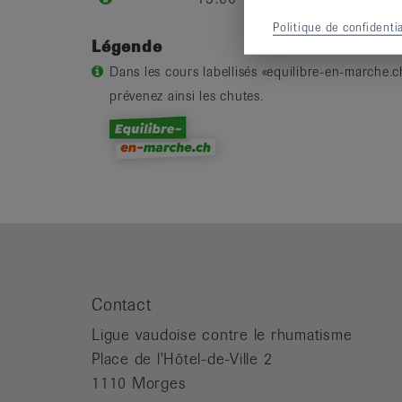
Politique de confidentia
Légende
Dans les cours labellisés «equilibre-en-marche.ch
prévenez ainsi les chutes.
Contact
Ligue vaudoise contre le rhumatisme
Place de l'Hôtel-de-Ville 2
1110 Morges