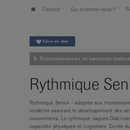
Aller
Aller
Home
Contact
Qui sommes-nous ?
R
au
vers
menu
le
principal
contenu
Aller
à
Faire un don
la
recherche
Connaissances et services natio
Changer
de
région
Rythmique Sen
Changer
de
langue:
Rythmique Senior - adaptée aux rhumatisant
de
modérée assurant le développement des acti
/
mouvements. La rythmique Jaques-Dalcroze r
fr
capacités physiques et cognitives. Durée du
/