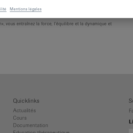
lité
Mentions légales
», vous entraînez la force, l’équilibre et la dynamique et
Quicklinks
S
Actualités
F
Cours
L
Documentation
Education thérapeutique