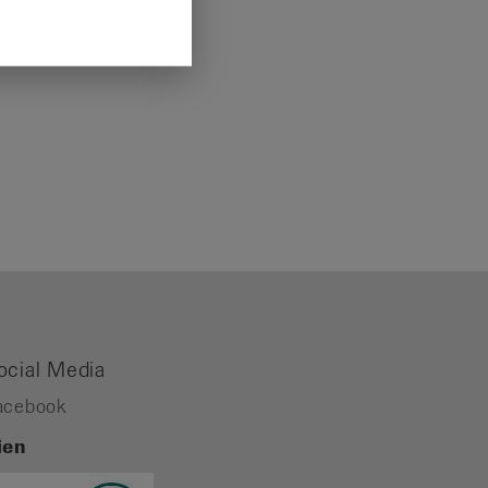
ocial Media
acebook
ien