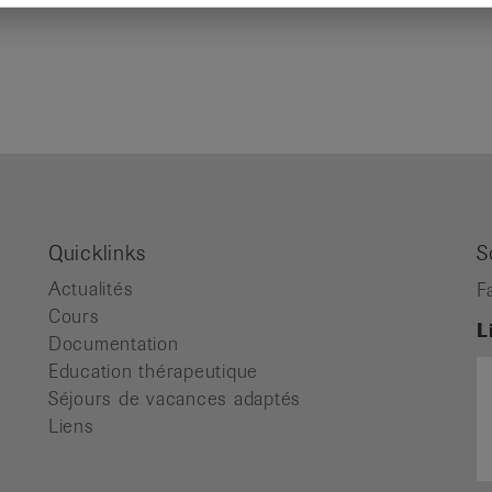
Quicklinks
S
Actualités
F
Cours
L
Documentation
Education thérapeutique
Séjours de vacances adaptés
Liens