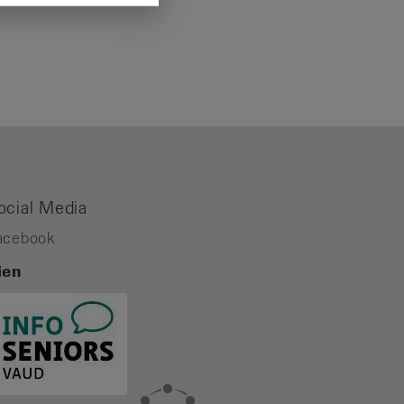
ocial Media
acebook
ien