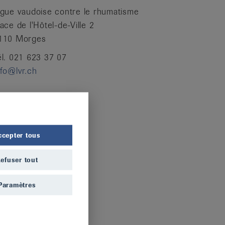
igue vaudoise contre le rhumatisme
lace de l'Hôtel-de-Ville 2
110 Morges
él. 021 623 37 07
nfo@lvr.ch
ccepter tous
efuser tout
Paramètres