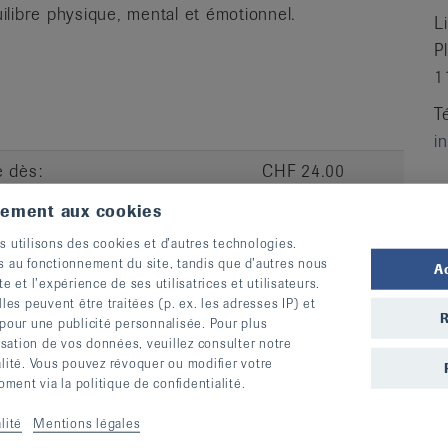
libre physique, mental et émotionnel.
L
P
1
T
i
e dès:
CHF 24.00
tement aux cookies
s utilisons des cookies et d’autres technologies.
s au fonctionnement du site, tandis que d’autres nous
CP
Lieu
A
te et l’expérience de ses utilisatrices et utilisateurs.
s peuvent être traitées (p. ex. les adresses IP) et
héâtre - Av. de
1400
Yverdon-
S’inscrire
R
 pour une publicité personnalisée. Pour plus
iment I4
les-Bains
lisation de vos données, veuillez consulter notre
alité. Vous pouvez révoquer ou modifier votre
ent via la politique de confidentialité.
», vous entraînez la force, l’équilibre et la dynamique et
lité
Mentions légales