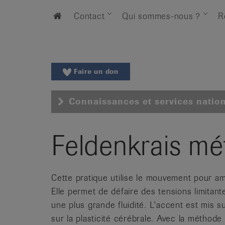
Aller
Aller
Home
Contact
Qui sommes-nous ?
R
au
vers
menu
le
principal
contenu
Aller
à
Faire un don
la
recherche
Connaissances et services natio
Changer
de
région
Feldenkrais m
Changer
de
langue:
Cette pratique utilise le mouvement pour amé
de
Elle permet de défaire des tensions limitan
/
une plus grande fluidité. L'accent est mis 
fr
sur la plasticité cérébrale. Avec la méthode
/