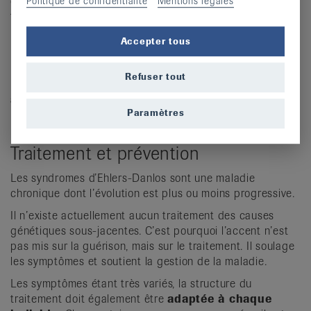
déchirures de tendons ou de ligaments. Les approches
Politique de confidentialité
Mentions légales
thérapeutiques, elles aussi, sont similaires en fonction de
l’intensité de la maladie.
Accepter tous
Par ailleurs, il existe de nombreuses personnes qui
présentent une hypermobilité articulaire congénitale,
Refuser tout
mais qui ne ressentent aucun trouble (hypermobilité
articulaire asymptomatique). Celle-ci n’a pas valeur de
Paramètres
maladie et ne doit pas être traitée.
Traitement et prévention
Les syndromes d’Ehlers-Danlos sont une maladie
chronique dont l’évolution est plus ou moins progressive.
Il n’existe actuellement aucun traitement des causes
génétiques sous-jacentes. C’est pourquoi l’accent n’est
pas mis sur la guérison, mais sur le traitement. Il soulage
les symptômes et soutient la gestion de la maladie.
Les symptômes étant très variés, la structure du
traitement doit également être
adaptée à chaque