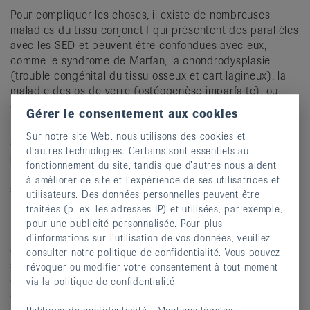
Pour compliquer les choses, il existe de nombreuses
maladies du tissu conjonctif qui présentent des parallèles
avec les SED et peuvent être confondues avec eux,
comme le syndrome de Marfan, la chondrodysplasie
(trouble congénital du tissu osseux et cartilagineux), la
maladie des os de verre (ostéogenèse imparfaite), ou
encore avec des maladies rhumatismales inflammatoires.
Gérer le consentement aux cookies
Les syndromes d’Ehlers-Danlos doivent être distingués
Sur notre site Web, nous utilisons des cookies et
d’autres maladies qui s’accompagnent d’une
d’autres technologies. Certains sont essentiels au
hypermobilité pathologiquement accrue
de
fonctionnement du site, tandis que d’autres nous aident
l’appareil locomoteur. Dans ce contexte, le trouble du
à améliorer ce site et l’expérience de ses utilisatrices et
spectre de l’hypermobilité (HSD) est particulièrement
utilisateurs. Des données personnelles peuvent être
pertinent. Ce diagnostic est posé lorsqu’une
traitées (p. ex. les adresses IP) et utilisées, par exemple,
hypermobilité articulaire entraîne des troubles et des
pour une publicité personnalisée. Pour plus
restrictions pertinents, mais que les critères des
d’informations sur l’utilisation de vos données, veuillez
différents types de SED ne sont pas remplis. Les
consulter notre politique de confidentialité. Vous pouvez
symptômes peuvent alors être très similaires à ceux des
révoquer ou modifier votre consentement à tout moment
différents sous-types de SED, par exemple des douleurs,
via la politique de confidentialité.
des luxations articulaires et des étirements, voire des