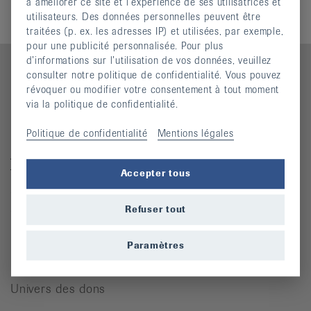
Don unique
à améliorer ce site et l’expérience de ses utilisatrices et
utilisateurs. Des données personnelles peuvent être
traitées (p. ex. les adresses IP) et utilisées, par exemple,
pour une publicité personnalisée. Pour plus
d’informations sur l’utilisation de vos données, veuillez
consulter notre politique de confidentialité. Vous pouvez
révoquer ou modifier votre consentement à tout moment
via la politique de confidentialité.
Contact
Politique de confidentialité
Mentions légales
Ligue suisse contre le rhumatisme
Josefstrasse 92, 8005 Zürich
Téléphone: 044 487 40 00
Accepter tous
Coordonnées bancaires
Refuser tout
Commande Téléphone: 044 487 40 10
info@rheumaliga.ch
Paramètres
Formulaire de contact
Univers des dons