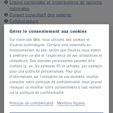
Ligues cantonales et organisations de patients
nationales
Conseil consultatif des patients
Collaborateurs
Postes vacants
Gérer le consentement aux cookies
Réseau
Financement
Sur notre site Web, nous utilisons des cookies et
d’autres technologies. Certains sont essentiels au
Parrains
fonctionnement du site, tandis que d’autres nous aident
à améliorer ce site et l’expérience de ses utilisatrices et
Téléchargements
utilisateurs. Des données personnelles peuvent être
Ligue suisse contre le rhumatisme Comptes
traitées (p. ex. les adresses IP) et utilisées, par exemple,
annuels 2025
pour une publicité personnalisée. Pour plus
(pdf, 873,195 KO)
d’informations sur l’utilisation de vos données, veuillez
Ligue suisse contre le rhumatisme Rapport
consulter notre politique de confidentialité. Vous pouvez
annuel 2025
(pdf, 7,498 MO)
révoquer ou modifier votre consentement à tout moment
Statuts Ligue suisse contre le rhumatisme
via la politique de confidentialité.
2020
(pdf, 257,42 KO)
Fil Conducteur
Politique de confidentialité
Mentions légales
(pdf, 24,544 KO)
Politique Associative
(pdf, 26,239 KO)