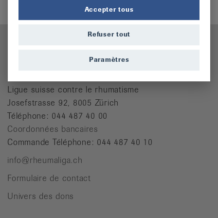
Accepter tous
Refuser tout
Paramètres
Contact
Ligue suisse contre le rhumatisme
Josefstrasse 92, 8005 Zürich
Téléphone: 044 487 40 00
Coordonnées bancaires
Commande Téléphone: 044 487 40 10
info@rheumaliga.ch
Formulaire de contact
Univers des dons