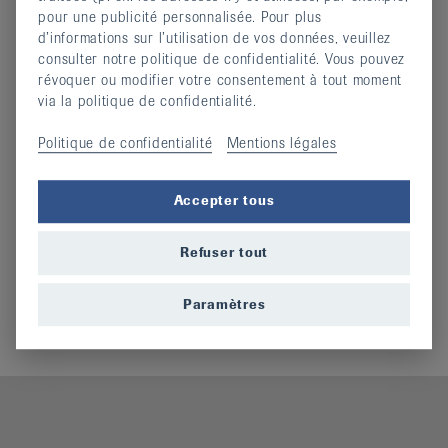
pour une publicité personnalisée. Pour plus
Historique de la Ligue neuchâteloise
d’informations sur l’utilisation de vos données, veuillez
consulter notre politique de confidentialité. Vous pouvez
contre le rhumatisme
révoquer ou modifier votre consentement à tout moment
via la politique de confidentialité.
1967 - 2017
Politique de confidentialité
Mentions légales
Historique
(docx, 97,187 KO)
Accepter tous
Informations complémentaires
Refuser tout
Comité
Administration et comptabilité
Paramètres
Responsables de cours