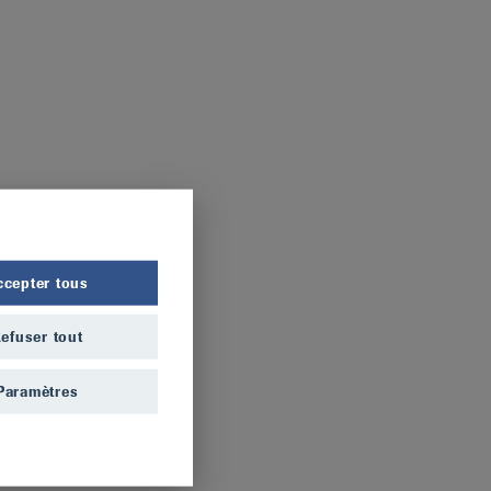
ccepter tous
efuser tout
Paramètres