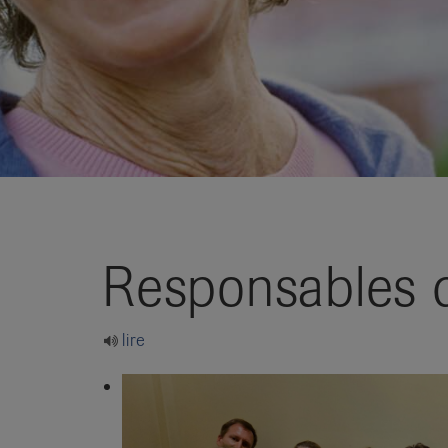
it
Responsables 
lire