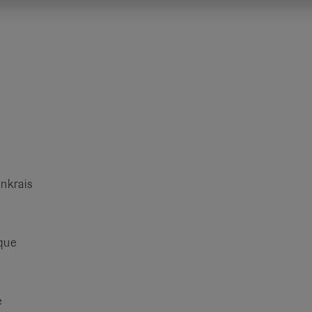
nkrais
que
e