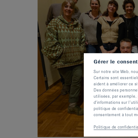
Gérer le consen
Sur notre site Web, nou
Certains sont essentiel
aident à améliorer ce si
Des données personnelle
utilisées, par exemple,
d’informations sur l’uti
politique de confidenti
consentement à tout mom
Politique de confidentia