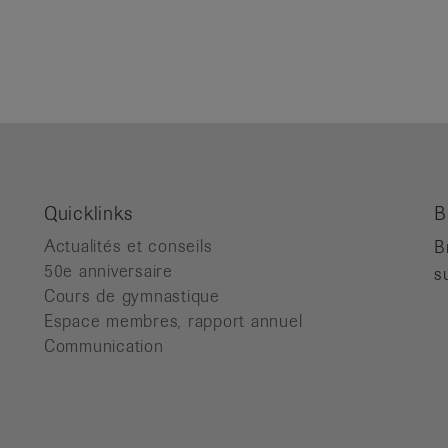
Quicklinks
B
Actualités et conseils
B
50e anniversaire
s
Cours de gymnastique
Espace membres, rapport annuel
Communication