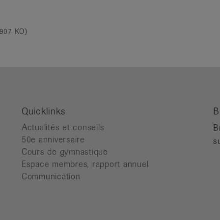
,907 KO)
Quicklinks
B
Actualités et conseils
B
50e anniversaire
s
Cours de gymnastique
Espace membres, rapport annuel
Communication