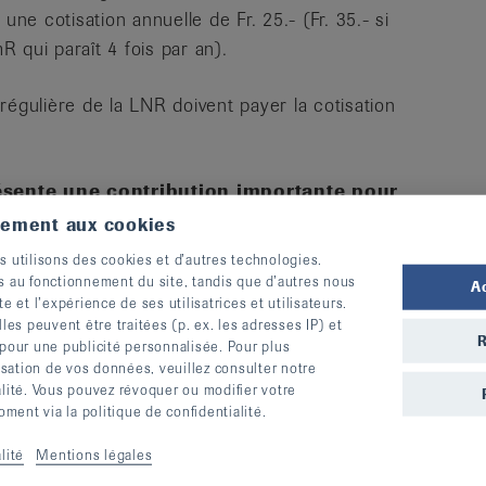
e cotisation annuelle de Fr. 25.- (Fr. 35.- si
 qui paraît 4 fois par an).
régulière de la LNR doivent payer la cotisation
résente une contribution importante pour
suivre nos activités en soutenant les
tement aux cookies
matismale, ou à titre préventif.
s utilisons des cookies et d’autres technologies.
s au fonctionnement du site, tandis que d’autres nous
A
te et l’expérience de ses utilisatrices et utilisateurs.
s peuvent être traitées (p. ex. les adresses IP) et
R
 pour une publicité personnalisée. Pour plus
physiothérapeutes et professionnels-le-s de la
lisation de vos données, veuillez consulter notre
alité. Vous pouvez révoquer ou modifier votre
ent via la politique de confidentialité.
lité
Mentions légales
ients-es et à leur entourage