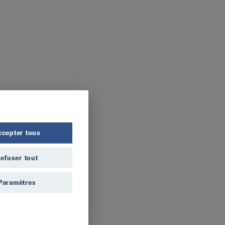
ccepter tous
efuser tout
Paramètres