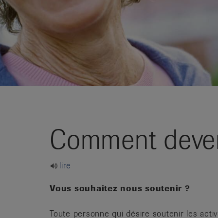
it
Comment deve
lire
Vous souhaitez nous soutenir ?
Toute personne qui désire soutenir les activ