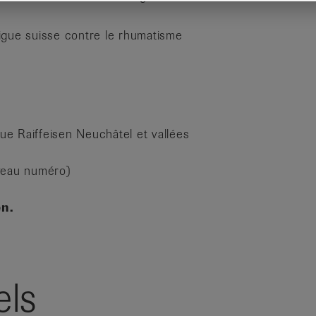
Ligue suisse contre le rhumatisme
e Raiffeisen Neuchâtel et vallées
veau numéro)
en.
els