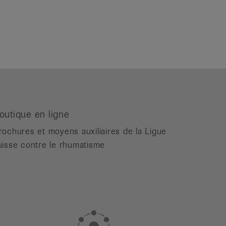
outique en ligne
rochures et moyens auxiliaires de la Ligue
uisse contre le rhumatisme