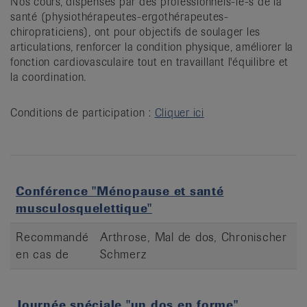
Nos cours, dispensés par des professionnels-le-s de la
it
santé (physiothérapeutes-ergothérapeutes-
chiropraticiens), ont pour objectifs de soulager les
articulations, renforcer la condition physique, améliorer la
fonction cardiovasculaire tout en travaillant l'équilibre et
la coordination.
Conditions de participation :
Cliquer ici
Conférence "Ménopause et santé
musculosquelettique"
Recommandé
Arthrose, Mal de dos, Chronischer
en cas de
Schmerz
Journée spéciale "un dos en forme"