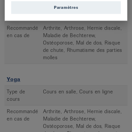
Type de
Cours en salle, Cours à l'extérieur
Paramètres
cours
Recommandé
Arthrite, Arthrose, Hernie discale,
en cas de
Maladie de Bechterew,
Ostéoporose, Mal de dos, Risque
de chute, Rhumatisme des parties
molles
Yoga
Type de
Cours en salle, Cours en ligne
cours
Recommandé
Arthrite, Arthrose, Hernie discale,
en cas de
Maladie de Bechterew,
Ostéoporose, Mal de dos, Risque