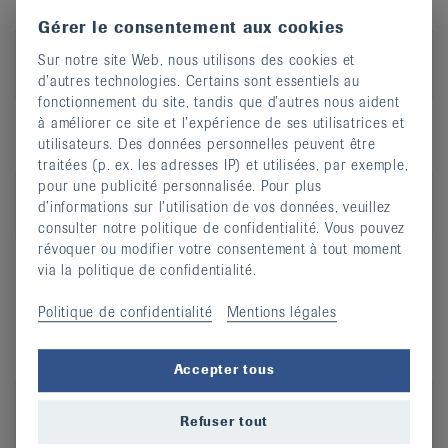
cours
Gérer le consentement aux cookies
Recommandé
Hernie discale, Maladie de
Sur notre site Web, nous utilisons des cookies et
en cas de
Bechterew, Mal de dos
d’autres technologies. Certains sont essentiels au
fonctionnement du site, tandis que d’autres nous aident
à améliorer ce site et l’expérience de ses utilisatrices et
utilisateurs. Des données personnelles peuvent être
Feldenkrais
traitées (p. ex. les adresses IP) et utilisées, par exemple,
pour une publicité personnalisée. Pour plus
Type de
Cours en salle, Cours en ligne
d’informations sur l’utilisation de vos données, veuillez
cours
consulter notre politique de confidentialité. Vous pouvez
révoquer ou modifier votre consentement à tout moment
Recommandé
Arthrite, Arthrose, Hernie discale,
via la politique de confidentialité.
en cas de
Maladie de Bechterew,
Ostéoporose, Mal de dos, Risque
Politique de confidentialité
Mentions légales
de chute, Rhumatisme des parties
molles
Accepter tous
Refuser tout
Qi Gong