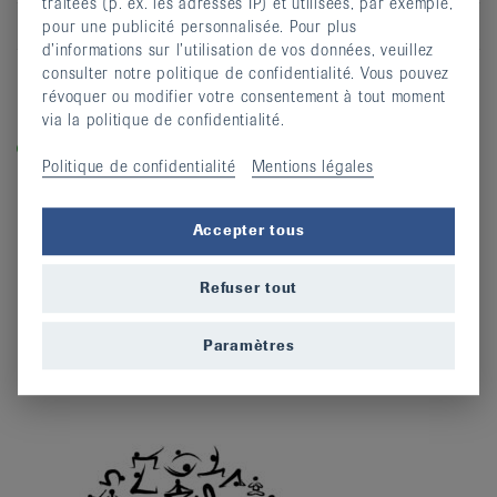
traitées (p. ex. les adresses IP) et utilisées, par exemple,
Lieu
La Chaux-de-Fonds
pour une publicité personnalisée. Pour plus
d’informations sur l’utilisation de vos données, veuillez
S’inscrire
consulter notre politique de confidentialité. Vous pouvez
révoquer ou modifier votre consentement à tout moment
via la politique de confidentialité.
Légende
Dans les cours labellisés «equilibre-en-marche.ch», vous
Politique de confidentialité
Mentions légales
entraînez la force, l’équilibre et la dynamique et prévenez
ainsi les chutes.
Accepter tous
Refuser tout
Paramètres