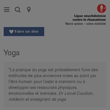
Aller
Aller
Menu
Recherche
Ligues
au
vers
menu
le
cantonales
principal
contenu
contre
Aller
Faire un don
à
le
la
rhumatisme
recherche
Yoga
Changer
|
de
Organisations
région
"La pratique du yoga est probablement l'une des
Changer
nationales
méthodes les plus anciennes mises au point par
de
de
l'être humain pour l'aider à maintenir ou à
langue:
développer ses ressources physiques,
de
patients
émotionnelles et mentales.
Dr Lionel Coudron,
/
médecin et enseignant de yoga
fr
/