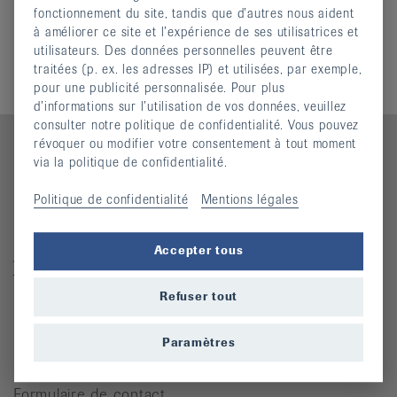
le rhumatisme Nouvelle directrice
fonctionnement du site, tandis que d’autres nous aident
(pdf, 127,856 KO)
à améliorer ce site et l’expérience de ses utilisatrices et
Annette Stolz Directrice de la Ligue suisse contre
utilisateurs. Des données personnelles peuvent être
le rhumatisme
(jpg, 5,111 MO)
traitées (p. ex. les adresses IP) et utilisées, par exemple,
pour une publicité personnalisée. Pour plus
d’informations sur l’utilisation de vos données, veuillez
consulter notre politique de confidentialité. Vous pouvez
révoquer ou modifier votre consentement à tout moment
via la politique de confidentialité.
Contact
Politique de confidentialité
Mentions légales
Ligue suisse contre le rhumatisme
Accepter tous
Josefstrasse 92, 8005 Zürich
Téléphone: 044 487 40 00
Refuser tout
Coordonnées bancaires
Commande Téléphone: 044 487 40 10
Paramètres
info@rheumaliga.ch
Formulaire de contact