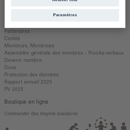
Refuser tout
Cours
Paramètres
Dons
Manifestations
Partenaires
Comité
Moniteurs, Monitrices
Assemblée générale des membres - Procès-verbaux
Devenir membre
Dons
Protection des données
Rapport annuel 2025
PV 2025
Boutique en ligne
Commander des moyens auxiliaires